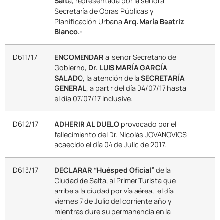
Salt
a, representada por la señora
Secretaría de Obras Públicas y
Planificación Urbana
Arq. María Beatriz
Blanco.-
D611/17
ENCOMENDAR
al señor Secretario de
Gobierno,
Dr. LUIS MARÍA GARCÍA
SALADO
, la atención de la
SECRETARÍA
GENERAL
, a partir del día 04/07/17 hasta
el día 07/07/17 inclusive.
D612/17
ADHERIR AL DUELO
provocado por el
fallecimiento del Dr. Nicolás JOVANOVICS
acaecido el día 04 de Julio de 2017.-
D613/17
DECLARAR “Huésped Oficial”
de la
Ciudad de Salta, al Primer Turista que
arribe a la ciudad por vía aérea, el día
viernes 7 de Julio del corriente año y
mientras dure su permanencia en la