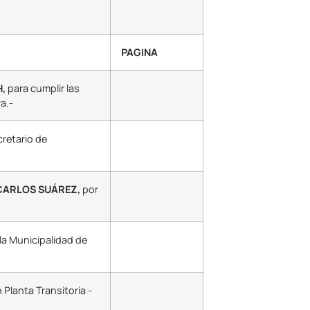
PAGINA
,
para cumplir las
a.-
retario de
 CARLOS SUÁREZ,
por
la Municipalidad de
n Planta Transitoria -