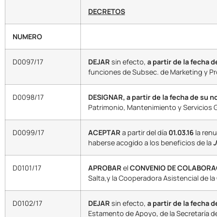
DECRETOS
NUMERO
D0097/17
DEJAR
sin efecto,
a partir de la fecha d
funciones de Subsec. de Marketing y Pro
D0098/17
DESIGNAR, a partir de la fecha de su n
Patrimonio, Mantenimiento y Servicios G
D0099/17
ACEPTAR
a partir del día
01.03.16
la ren
haberse acogido a los beneficios de la
J
D0101/17
APROBAR
el
CONVENIO DE COLABORACI
Salta,y la Cooperadora Asistencial de la 
D0102/17
DEJAR
sin efecto,
a partir de la fecha 
Estamento de Apoyo, de la Secretaría d