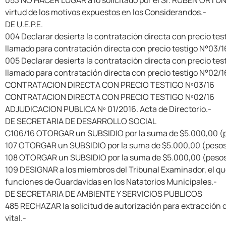
053 NO HACER LUGAR a lo solicitado por el Sr. RUBEN ORTUÑO
virtud de los motivos expuestos en los Considerandos.-
DE U.E.P.E.
004 Declarar desierta la contratación directa con precio te
llamado para contratación directa con precio testigo N°03/1
005 Declarar desierta la contratación directa con precio te
llamado para contratación directa con precio testigo N°02/1
CONTRATACION DIRECTA CON PRECIO TESTIGO Nº03/16
CONTRATACION DIRECTA CON PRECIO TESTIGO Nº02/16
ADJUDICACION PUBLICA Nº 01/2016. Acta de Directorio.-
DE SECRETARIA DE DESARROLLO SOCIAL
C106/16 OTORGAR un SUBSIDIO por la suma de $5.000,00 (peso
107 OTORGAR un SUBSIDIO por la suma de $5.000,00 (pesos 
108 OTORGAR un SUBSIDIO por la suma de $5.000,00 (pesos 
109 DESIGNAR a los miembros del Tribunal Examinador, el qu
funciones de Guardavidas en los Natatorios Municipales.-
DE SECRETARIA DE AMBIENTE Y SERVICIOS PUBLICOS
485 RECHAZAR la solicitud de autorización para extracción 
vital.-