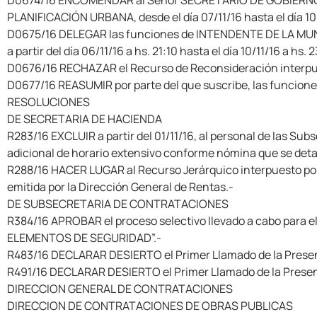
D0674/16 ENCOMENDAR al Señor SECRETARIO DE GOBIERNO D
PLANIFICACIÓN URBANA, desde el día 07/11/16 hasta el día 10/
D0675/16 DELEGAR las funciones de INTENDENTE DE LA MUNI
a partir del día 06/11/16 a hs. 21:10 hasta el día 10/11/16 a hs. 
D0676/16 RECHAZAR el Recurso de Reconsideración interpue
D0677/16 REASUMIR por parte del que suscribe, las funciones 
RESOLUCIONES
DE SECRETARIA DE HACIENDA
R283/16 EXCLUIR a partir del 01/11/16, al personal de las Su
adicional de horario extensivo conforme nómina que se detall
R288/16 HACER LUGAR al Recurso Jerárquico interpuesto por 
emitida por la Dirección General de Rentas.-
DE SUBSECRETARIA DE CONTRATACIONES
R384/16 APROBAR el proceso selectivo llevado a cabo para 
ELEMENTOS DE SEGURIDAD”.-
R483/16 DECLARAR DESIERTO el Primer Llamado de la Prese
R491/16 DECLARAR DESIERTO el Primer Llamado de la Presen
DIRECCION GENERAL DE CONTRATACIONES
DIRECCION DE CONTRATACIONES DE OBRAS PUBLICAS