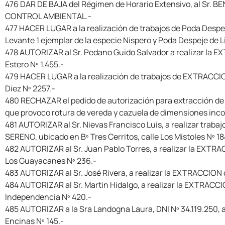
476 DAR DE BAJA del Régimen de Horario Extensivo, al Sr. BEN
CONTROL AMBIENTAL.-
477 HACER LUGAR a la realización de trabajos de Poda Despeje
Levante 1 ejemplar de la especie Nispero y Poda Despeje de Li
478 AUTORIZAR al Sr. Pedano Guido Salvador a realizar la E
Estero Nº 1.455.-
479 HACER LUGAR a la realización de trabajos de EXTRACCION
Diez Nº 2257.-
480 RECHAZAR el pedido de autorización para extracción de 01
que provoco rotura de vereda y cazuela de dimensiones inco
481 AUTORIZAR al Sr. Nievas Francisco Luis, a realizar trab
SERENO, ubicado en Bº Tres Cerritos, calle Los Mistoles Nº 18
482 AUTORIZAR al Sr. Juan Pablo Torres, a realizar la EXTRA
Los Guayacanes Nº 236.-
483 AUTORIZAR al Sr. José Rivera, a realizar la EXTRACCION d
484 AUTORIZAR al Sr. Martin Hidalgo, a realizar la EXTRACCIO
Independencia Nº 420.-
485 AUTORIZAR a la Sra Landogna Laura, DNI Nº 34.119.250, a
Encinas Nº 145.-