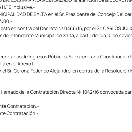
R. LUIS MARÍA GARCÍA SALADO, la atención de la SECRETA
11/16 inclusive.-
CIPALIDAD DE SALTA en el Sr. Presidente del Concejo Delib
23:00.-
sto en contra del Decreto Nº 0466/15, por el Sr. CARLOS JU
de Intendente Municipal de Salta, a partir del día 10 de novie
bsecretarias de Ingresos Públicos, Subsecretaria Coordinación P
a en el Anexo I.-
el Sr. Corona Federico Alejandro, en contra de la Resolución
el llamado de la Contratación Directa Nº 1042/16 convocada 
nte Contratación.-
te Contratación.-