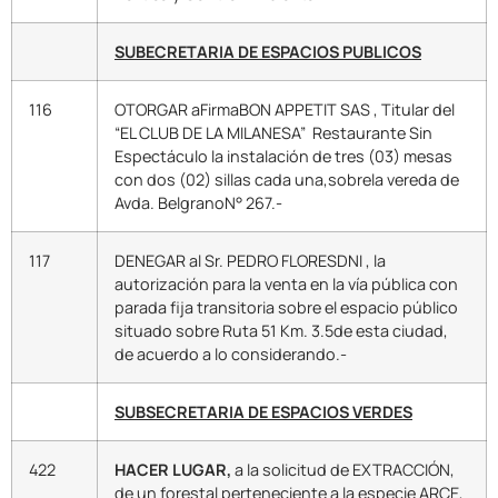
SUBECRETARIA DE ESPACIOS PUBLICOS
116
OTORGAR aFirmaBON APPETIT SAS , Titular del
“EL CLUB DE LA MILANESA” Restaurante Sin
Espectáculo la instalación de tres (03) mesas
con dos (02) sillas cada una,sobrela vereda de
Avda. BelgranoN° 267.-
117
DENEGAR al Sr. PEDRO FLORESDNI , la
autorización para la venta en la vía pública con
parada fija transitoria sobre el espacio público
situado sobre Ruta 51 Km. 3.5de esta ciudad,
de acuerdo a lo considerando.-
SUBSECRETARIA DE ESPACIOS VERDES
422
HACER LUGAR,
a la solicitud de EXTRACCIÓN,
de un forestal perteneciente a la especie ARCE,