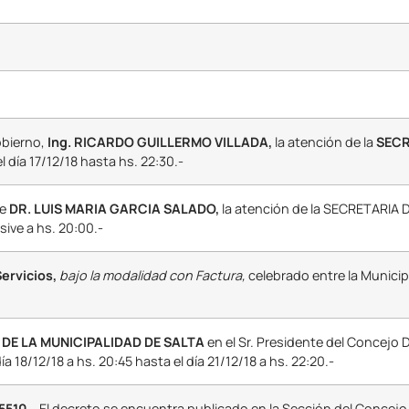
obierno,
Ing. RICARDO GUILLERMO VILLADA,
la atención de la
SECR
l día 17/12/18 hasta hs. 22:30.-
te
DR. LUIS MARIA GARCIA SALADO,
la atención de la SECRETARIA
usive a hs. 20:00.-
ervicios,
bajo la modalidad con Factura,
celebrado entre la Municip
 DE LA MUNICIPALIDAD DE SALTA
en el Sr. Presidente del Concejo 
día 18/12/18 a hs. 20:45 hasta el día 21/12/18 a hs. 22:20.-
5510
– El decreto se encuentra publicado en la Sección del Concejo 