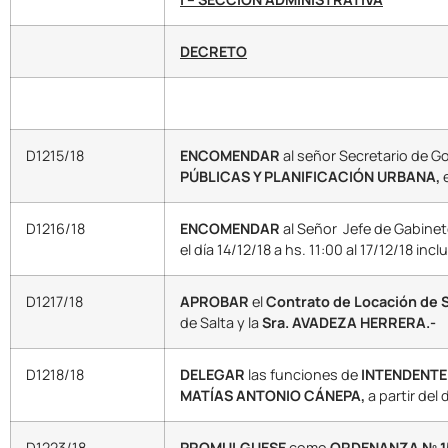
DECRETO
D1215/18
ENCOMENDAR
al señor Secretario de G
PÚBLICAS Y PLANIFICACIÓN URBANA,
e
D1216/18
ENCOMENDAR
al Señor Jefe de Gabine
el día 14/12/18 a hs. 11:00 al 17/12/18 incl
D1217/18
APROBAR
el
Contrato de Locación de S
de Salta y la
Sra. AVADEZA HERRERA.-
D1218/18
DELEGAR
las funciones de
INTENDENTE
MATÍAS ANTONIO CÁNEPA,
a partir del 
D1223/18
PROMULGUESE
como
ORDENANZA Nº 1