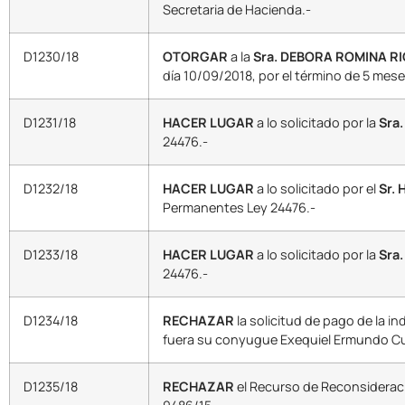
Secretaria de Hacienda.-
D1230/18
OTORGAR
a la
Sra. DEBORA ROMINA RI
día 10/09/2018, por el término de 5 mese
D1231/18
HACER LUGAR
a lo solicitado por la
Sra
24476.-
D1232/18
HACER LUGAR
a lo solicitado por el
Sr.
Permanentes Ley 24476.-
D1233/18
HACER LUGAR
a lo solicitado por la
Sra
24476.-
D1234/18
RECHAZAR
la solicitud de pago de la i
fuera su conyugue Exequiel Ermundo Cuell
D1235/18
RECHAZAR
el Recurso de Reconsideraci