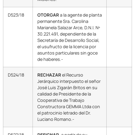
D523/18
OTORGAR
a la agente de planta
permanente Sra. Carolina
Marianela Salazar Arce, D.N.I. Nº
30.221.491, dependiente de la
Secretaría de Desarrollo Social,
el usufructo de la licencia por
asuntos particulares sin goce
de haberes.-
D524/18
RECHAZAR
el Recurso
Jerárquico interpuesto el señor
José Luis Zigarán Britos en su
calidad de Presidente de la
Cooperativa de Trabajo
Constructora GEMMA Ltda con
el patrocinio letrado del Dr.
Luciano Romano.-
D527/18
DESIGNAR
, a partir de su