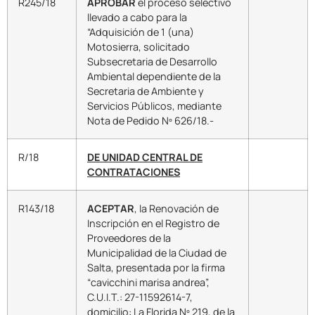
R245/18
APROBAR
el proceso selectivo
llevado a cabo para la
“Adquisición de 1 (una)
Motosierra, solicitado
Subsecretaria de Desarrollo
Ambiental dependiente de la
Secretaria de Ambiente y
Servicios Públicos, mediante
Nota de Pedido Nº 626/18.-
R/18
DE UNIDAD CENTRAL DE
CONTRATACIONES
R143/18
ACEPTAR
, la Renovación de
Inscripción en el Registro de
Proveedores de la
Municipalidad de la Ciudad de
Salta, presentada por la firma
“cavicchini marisa andrea”,
C.U.I.T.: 27-11592614-7,
domicilio: La Florida Nº 219, de la