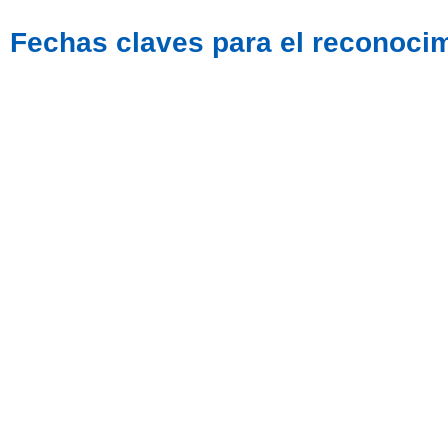
Fechas claves para el reconocim
17 de MAYO
Día Internacional contra la Discriminación
por Orientación Sexual e Identidad de
Género
Ver