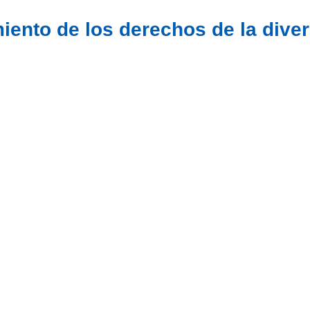
iento de los derechos de la dive
28 de JUNIO
Día internacional del Orgullo
Ver