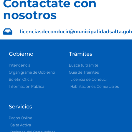
Contáctate con
nosotros
licenciasdeconducir@municipalidadsalta.gob
Gobierno
Trámites
Intendencia
Buscá tu trámite
Organigrama de Gobierno
Guía de Trámites
Boletín Oficial
Licencia de Conducir
Información Pública
Habilitaciones Comerciales
Servicios
Pagos Online
Salta Activa
Defensa del Consumidor