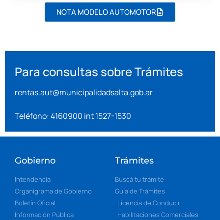
NOTA MODELO AUTOMOTOR
Para consultas sobre Trámites
rentas.aut@municipalidadsalta.gob.ar
Teléfono: 4160900 int 1527-1530
Gobierno
Trámites
Intendencia
Buscá tu trámite
Organigrama de Gobierno
Guía de Trámites
Boletín Oficial
Licencia de Conducir
Información Pública
Habilitaciones Comerciales