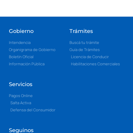
Gobierno
Trámites
Intendencia
Buscá tu trámite
Organigrama de Gobierno
Guía de Trámites
Boletín Oficial
Licencia de Conducir
Información Pública
Habilitaciones Comerciales
Servicios
Pagos Online
Salta Activa
Defensa del Consumidor
Seguinos