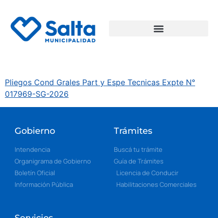
Pliegos Cond Grales Part y Espe Tecnicas Expte N°
017969-SG-2026
Gobierno
Trámites
Intendencia
Buscá tu trámite
Organigrama de Gobierno
Guía de Trámites
Boletín Oficial
Licencia de Conducir
Información Pública
Habilitaciones Comerciales
Servicios