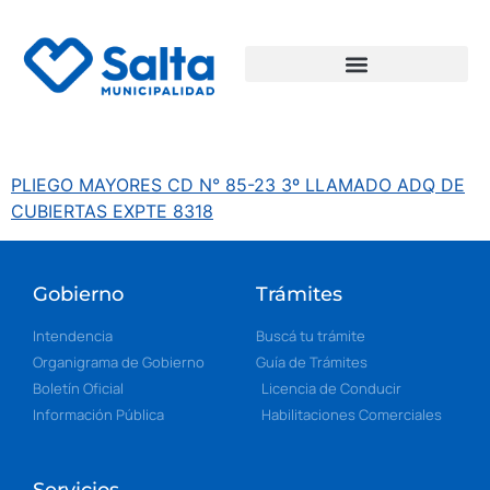
PLIEGO MAYORES CD N° 85-23 3º LLAMADO ADQ DE
CUBIERTAS EXPTE 8318
Gobierno
Trámites
Intendencia
Buscá tu trámite
Organigrama de Gobierno
Guía de Trámites
Boletín Oficial
Licencia de Conducir
Información Pública
Habilitaciones Comerciales
Servicios