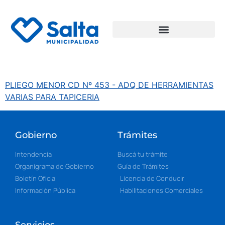
PLIEGO MENOR CD Nº 453 - ADQ DE HERRAMIENTAS
VARIAS PARA TAPICERIA
Gobierno
Trámites
Intendencia
Buscá tu trámite
Organigrama de Gobierno
Guía de Trámites
Boletín Oficial
Licencia de Conducir
Información Pública
Habilitaciones Comerciales
Servicios