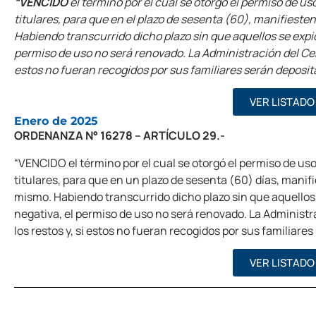
“VENCIDO
el término por el cual se otorgó el permiso de uso
titulares, para que en el plazo de sesenta (60), manifieste
Habiendo transcurrido dicho plazo sin que aquellos se expi
permiso de uso no será renovado. La Administración del Ceme
estos no fueran recogidos por sus familiares serán deposit
VER LISTADO
Enero de 2025
ORDENANZA N° 16278 – ARTÍCULO 29.-
“VENCIDO el término por el cual se otorgó el permiso de uso,
titulares, para que en un plazo de sesenta (60) días, manif
mismo. Habiendo transcurrido dicho plazo sin que aquellos
negativa, el permiso de uso no será renovado. La Administr
los restos y, si estos no fueran recogidos por sus familiar
VER LISTADO