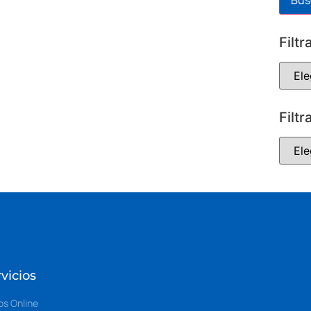
Filtr
Filtr
vicios
os Online