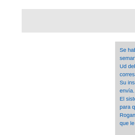
Se hab
seman
Ud deb
corres
Su ins
envía.
El si
para q
Roga
que le