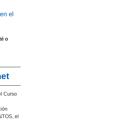
en el
té o
net
el Curso
ción
NTOS, el