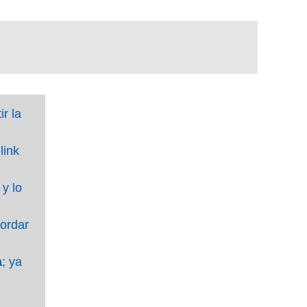
r la
link
y lo
cordar
a
; ya