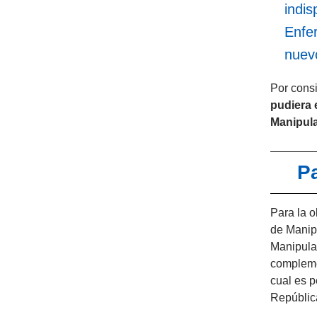
indis
Enfe
nuev
Por cons
pudiera 
Manipula
Pa
Para la o
de Manip
Manipula
complem
cual es p
República